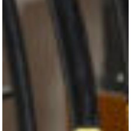
Branch finder
Africa
Immediate service
+36 30 552 6600
North Ameri
Monday - Wednesday
Thursday
South Ameri
Friday
Austria
Sundays and public hol
Belgium
Bosnia and Herzegovin
Bulgaria