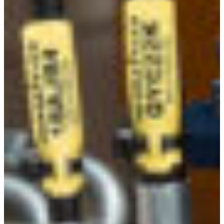
Croatia
Czechia
Estonia