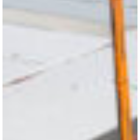
Branch finder
Africa
Immediate service
+36 30 552 6600
North Ameri
Monday - Wednesday
Thursday
South Ameri
Friday
Austria
Sundays and public hol
Belgium
Bosnia and Herzegovin
Bulgaria