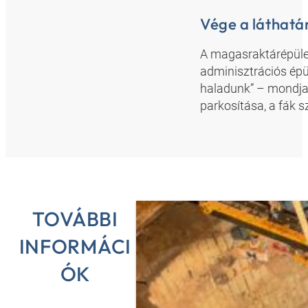
Vége a láthatá
A magasraktárépület
adminisztrációs épül
haladunk” – mondja 
parkosítása, a fák 
TOVÁBBI
INFORMÁCI
ÓK