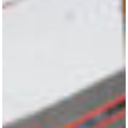
Croatia
Czechia
Estonia