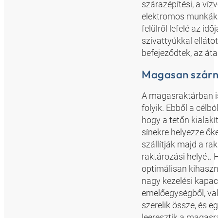
szárazépítési, a vízv
elektromos munkákka
felülről lefelé az i
szivattyúkkal elláto
befejeződtek, az áta
Magasan szárny
A magasraktárban is
folyik. Ebből a célb
hogy a tetőn kialakí
sínekre helyezze ők
szállítják majd a ra
raktározási helyét.
optimálisan kihaszná
nagy kezelési kapac
emelőegységből, val
szerelik össze, és 
leeresztik a magasr