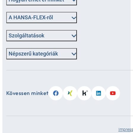
A HANSA-FLEX-ről
Szolgáltatások
Népszerű kategóriák
Kövessen minket
Impres