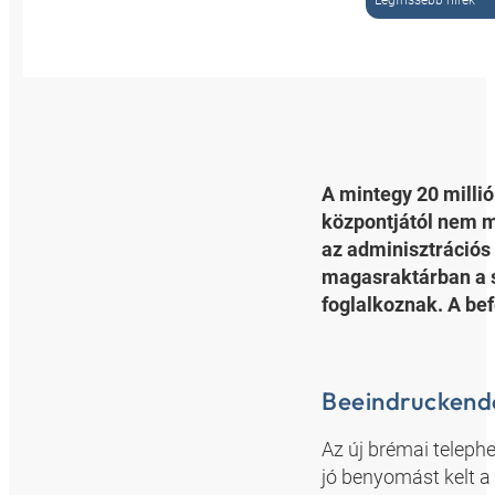
Legfrissebb hírek
A mintegy 20 mill
központjától nem m
az adminisztrációs 
magasraktárban a sz
foglalkoznak. A bef
Beeindrucken
Az új brémai telephe
jó benyomást kelt a