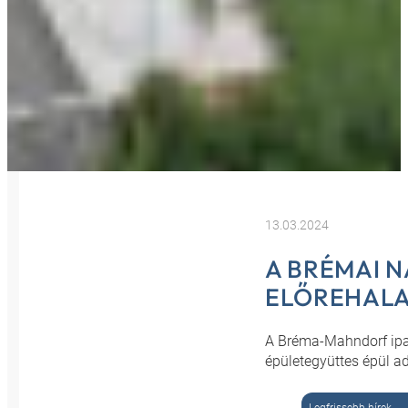
13.03.2024
A BRÉMAI 
ELŐREHAL
A Bréma-Mahndorf ipa
épületegyüttes épül ad