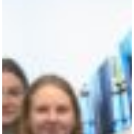
Branch finder
Africa
Immediate service
+36 30 552 6600
North Ameri
Monday - Wednesday
Thursday
South Ameri
Friday
Austria
Sundays and public hol
Belgium
Bosnia and Herzegovin
Bulgaria