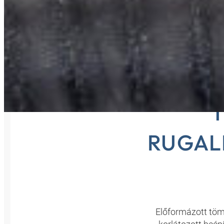
HAN
RUGAL
Előformázott töm