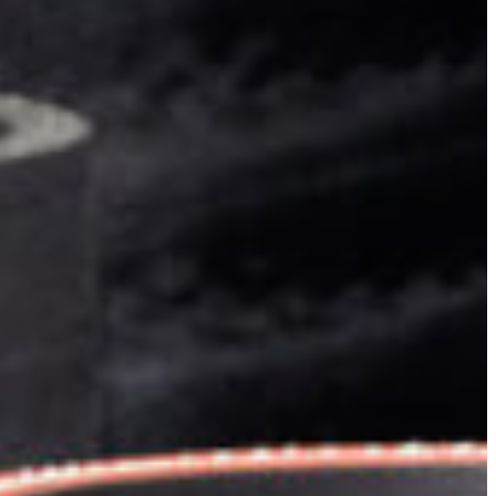
Slovenia
Spain
Swiss
Ukraine
United Kingdom