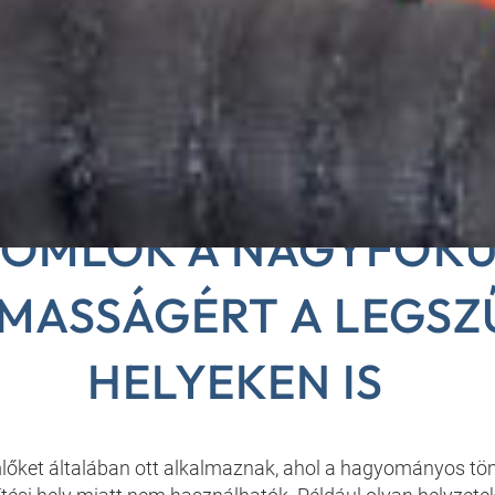
SA-FLEX ELŐFORMÁ
TÖMLŐK A NAGYFOK
MASSÁGÉRT A LEGSZ
HELYEKEN IS
lőket általában ott alkalmaznak, ahol a hagyományos tö