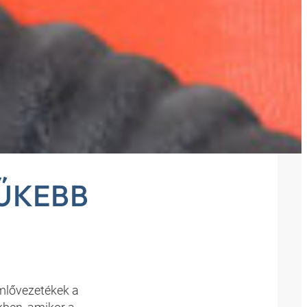
ZOTT
Ú
ŰKEBB
mlővezetékek a