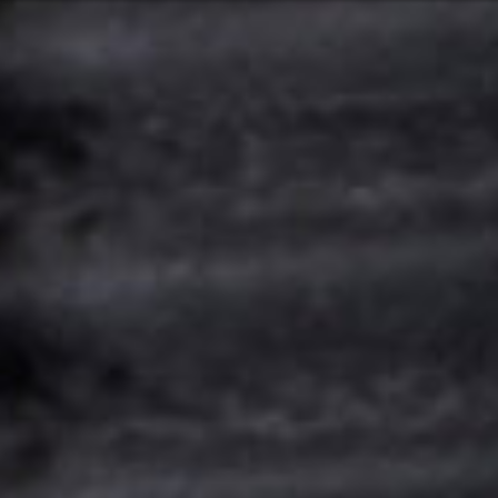
n kapcsolata velünk
Vagy ta
ish
lgáltatásainkkal és termékeinkkel
Vasárna
Vagy segítségre van szüksége?
Lépj
 a csendes-óceáni térség
Kap
0499
Segí
zolgálás
Ker
2 6600
merika
7:30 - 16:00