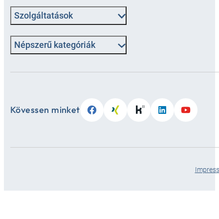
Szolgáltatások
Népszerű kategóriák
Kövessen minket
Impres