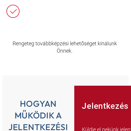
Rengeteg továbbképzési lehetőséget kínálunk
Önnek.
HOGYAN
Jelentkezés 
MŰKÖDIK A
JELENTKEZÉSI
Küldje el nekünk jel