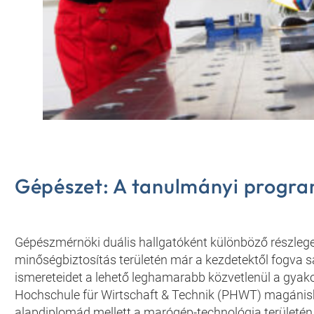
Gépészet: A tanulmányi progr
Gépészmérnöki duális hallgatóként különböző részlegek
minőségbiztosítás területén már a kezdetektől fogva sa
ismereteidet a lehető leghamarabb közvetlenül a gyak
Hochschule für Wirtschaft & Technik (PHWT) magánisk
alapdiplomád mellett a marógép-technológia területén 