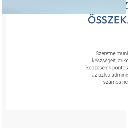
AZ
ÖSSZEK
Szeretne munk
készségeit, mik
képzéseink pontos
az üzleti admini
számos nem