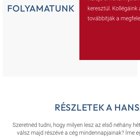
FOLYAMATUNK
keresztül. Kollégáink 
továbbítják a megfele
RÉSZLETEK A HAN
Szeretnéd tudni, hogy milyen lesz az első néhány hé
válsz majd részévé a cég mindennapjainak? Íme eg