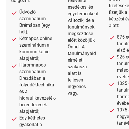
dolgozni:
félévente
fizetéseke
esedékes, és
Üdvözlő
fizetjük a
egyetemenként
szeminárium
képzési é
változik, de a
Brémában (egy
alatt:
tanulmányok
hét);
megkezdése
875 e
Kétnapos online
előtt közöljük
tanu
szeminárium a
Önnel. A
első 
kommunikáció
tanulmányaid
925 e
alapjairól;
elméleti
tanu
Háromnapos
szakasza
máso
szeminárium
alatt is
évébe
Drezdában a
teljesen
1025 
folyadéktechnika
ingyenes
tanu
és a
vagy.
harma
hidraulikavezeték-
évébe
berendezések
1075 
alapjairól;
negye
Egy kéthetes
tanév
gyakorlat a