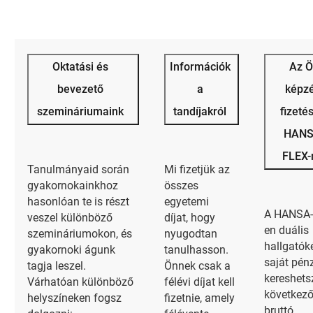
Oktatási és
Információk
Az 
bevezető
a
képzé
szemináriumaink
tandíjakról
fizeté
HANS
FLEX-
Tanulmányaid során
Mi fizetjük az
gyakornokainkhoz
összes
hasonlóan te is részt
egyetemi
A HANSA-
veszel különböző
díjat, hogy
en duális
szemináriumokon, és
nyugodtan
hallgatók
gyakornoki águnk
tanulhasson.
saját pénz
tagja leszel.
Önnek csak a
kereshets
Várhatóan különböző
félévi díjat kell
következ
helyszíneken fogsz
fizetnie, amely
bruttó