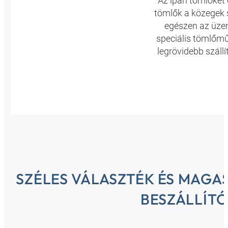
Az ipari tömlőket
tömlők a közegek s
egészen az üzem
speciális tömlőm
legrövidebb száll
SZÉLES VÁLASZTÉK ÉS MAGA
BESZÁLLÍT