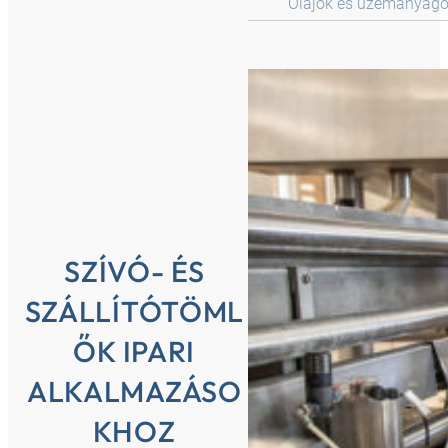
Olajok és üzemanyag
SZÍVÓ- ÉS
SZÁLLÍTÓTÖML
ŐK IPARI
ALKALMAZÁSO
KHOZ