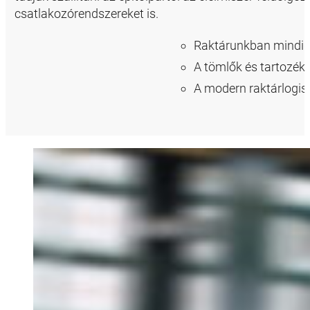
csatlakozórendszereket is.
Raktárunkban mindig 
A tömlők és tartozéko
A modern raktárlogis