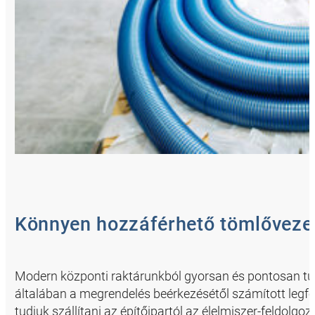
Könnyen hozzáférhető tömlőveze
Modern központi raktárunkból gyorsan és pontosan tudj
általában a megrendelés beérkezésétől számított legfelj
tudjuk szállítani az építőipartól az élelmiszer-feldolg