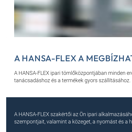
A HANSA-FLEX A MEGBÍZHA
A HANSA-FLEX ipari tömlőközpontjában minden erőf
tanácsadáshoz és a termékek gyors szállításához.
A HANSA-FLEX szakértői az Ön ipari alkalmazásáho
szempontjait, valamint a közeget, a nyomást és a 