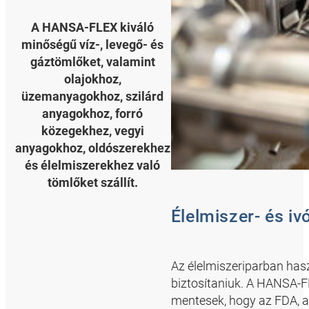
A HANSA-FLEX kiváló
minőségű víz-, levegő- és
gáztömlőket, valamint
olajokhoz,
üzemanyagokhoz, szilárd
anyagokhoz, forró
közegekhez, vegyi
anyagokhoz, oldószerekhez
és élelmiszerekhez való
tömlőket szállít.
Élelmiszer- és i
Az élelmiszeriparban has
biztosítaniuk. A HANSA-F
mentesek, hogy az FDA, a