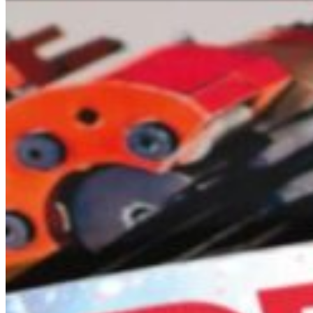
Segítségnyújtás és kapcsolatfelvétel
Szaküzlet kereső
Az Ön közvetle
Magyar
Engl
Európa
Kérdése van szo
kapcsolatban? 
Ázsia és
Telefon
+36 1 456
Afrika
Azonnali kis
+36 30 55
Észak-A
Hétfő - péntek