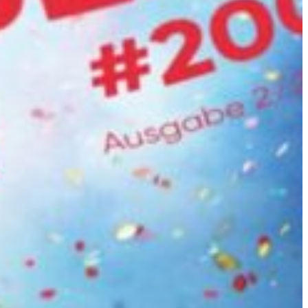
Slovenia
Spain
Swiss
Ukraine
United Kingdom