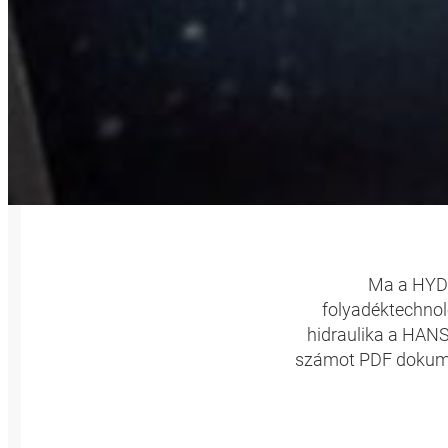
A HAN
Ma a HYDR
folyadéktechnoló
hidraulika a HANS
számot PDF dokumen