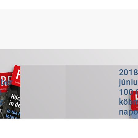
2018
ber
júniu
s
100 
z
köbm
i
napo
kai
cott
e
Balti