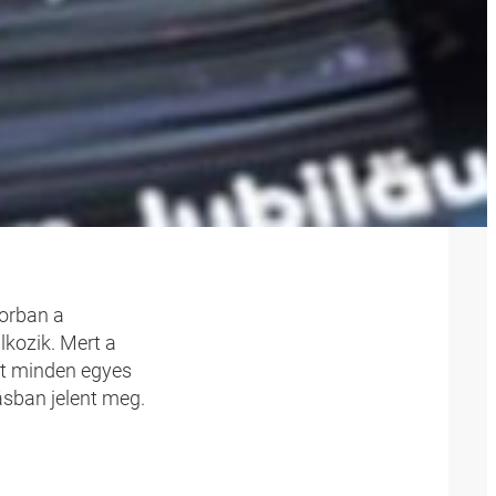
GAZIN
orban a
lkozik. Mert a
tt minden egyes
sban jelent meg.