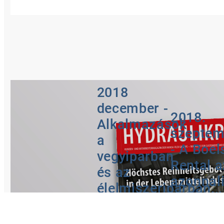
2018
december -
2018.
Alkalmazások
szeptem
a
- A Boel
vegyiparban
Rental a
és az
azonnal
élelmiszeriparban
hidrauli
szervizr
Ivóvizet