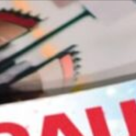
n kapcsolata velünk
Vagy ta
ish
lgáltatásainkkal és termékeinkkel
Vasárna
Vagy segítségre van szüksége?
Lépj
 a csendes-óceáni térség
Kap
0499
Segí
zolgálás
Ker
2 6600
merika
7:30 - 16:00