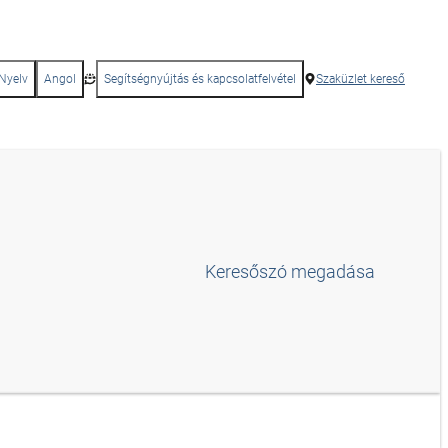
Nyelv
Angol
Segítségnyújtás és kapcsolatfelvétel
Szaküzlet kereső