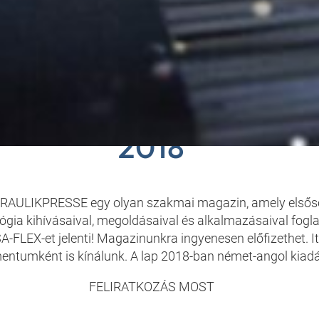
SA-FLEX ÜGYFÉLMA
2018
AULIKPRESSE egy olyan szakmai magazin, amely elsős
gia kihívásaival, megoldásaival és alkalmazásaival fogla
A-FLEX-et jelenti! Magazinunkra ingyenesen előfizethet. I
tumként is kínálunk. A lap 2018-ban német-angol kiadá
FELIRATKOZÁS MOST