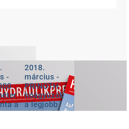
.
2018.
s -
március -
000
PRINOTH
éter
hóágyúzók
nta a
a legjobb
busi
előkészítésről
-
gondoskodnak