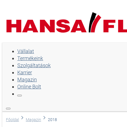
Vállalat
Vállalat
Termékeink
Termékeink
Szolgáltatások
Szolgáltatások
Karrier
Magazin
Karrier
Online Bolt
Magazin
Online Bolt
Nyelv
Főoldal
Magazin
2018
Angol