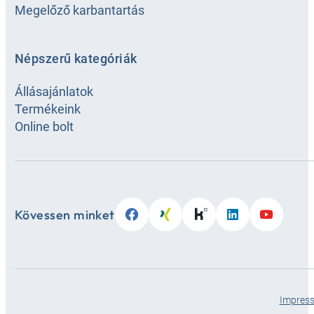
Megelőző karbantartás
Népszerű kategóriák
Állásajánlatok
Termékeink
Online bolt
Kövessen minket
Impres