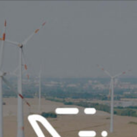
n kapcsolata velünk
Vagy ta
ish
lgáltatásainkkal és termékeinkkel
Vasárna
Vagy segítségre van szüksége?
Lépj
 a csendes-óceáni térség
Kap
0499
Segí
zolgálás
Ker
2 6600
merika
7:30 - 16:00