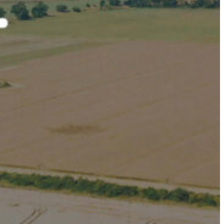
Slovenia
Spain
Swiss
Ukraine
United Kingdom