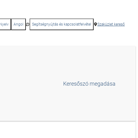
Nyelv
Angol
Segítségnyújtás és kapcsolatfelvétel
Szaküzlet kereső