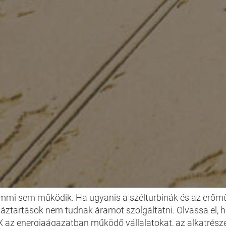
ENERGIA
emmi sem működik. Ha ugyanis a szélturbinák és az erőműv
háztartások nem tudnak áramot szolgáltatni. Olvassa el,
az energiaágazatban működő vállalatokat, az alkatrészek