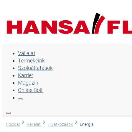
Vállalat
Vállalat
Termékeink
Termékeink
Szolgáltatások
Szolgáltatások
Karrier
Magazin
Karrier
Online Bolt
Magazin
Online Bolt
Nyelv
Főoldal
Vállalat
Hivatkozások
Energia
Angol