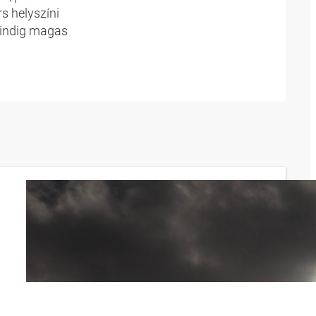
s helyszíni
mindig magas
Nagy
elvárások
Ez Berlin egyik
legnagyobb