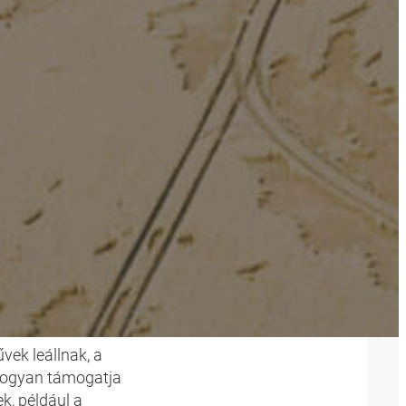
ek leállnak, a
 hogyan támogatja
, például a