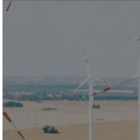
Segítségnyújtás és kapcsolatfelvétel
Szaküzlet kereső
Az Ön közvetle
Magyar
Engl
Európa
Kérdése van szo
kapcsolatban? 
Ázsia és
Telefon
+36 1 456
Afrika
Azonnali kis
+36 30 55
Észak-A
Hétfő - péntek