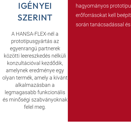
IGÉNYEI
hagyományos prototípus
erőforrásokat kell beépí
SZERINT
során tanácsadással és 
A HANSA-FLEX-nél a
prototípusgyártás az
egyenrangú partnerek
közötti leereszkedés nélküli
konzultációval kezdődik,
amelynek eredménye egy
olyan termék, amely a kívánt
alkalmazásban a
legmagasabb funkcionális
és minőségi szabványoknak
felel meg.