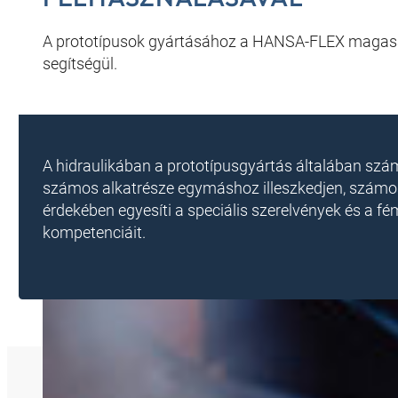
A prototípusok gyártásához a HANSA-FLEX magasan s
segítségül.
A hidraulikában a prototípusgyártás általában szá
számos alkatrésze egymáshoz illeszkedjen, számos
érdekében egyesíti a speciális szerelvények és a 
kompetenciáit.