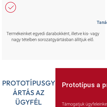
Taná
Termékeinket egyedi darabokként, illetve kis- vagy
nagy tételben sorozatgyártásban állítjuk elő.
PROTOTÍPUSGY
Prototípus a 
ÁRTÁS AZ
ÜGYFÉL
Támogatjuk ügyfeleinket