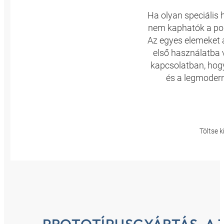
Ha olyan speciális 
nem kaphatók a pol
Az egyes elemeket az
első használatba 
kapcsolatban, hogy
és a legmoder
Töltse k
PROTOTÍPUSGYÁRTÁS, A 