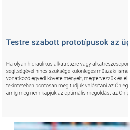
Testre szabott prototípusok az ü
Ha olyan hidraulikus alkatrészre vagy alkatrészcsopo
segítségével nincs szüksége különleges műszaki ismere
vonatkozó egyedi követelményeit, megtervezzük és elké
tekintetében pontosan meg tudjuk valósítani az Ön egy
amíg meg nem kapjuk az optimális megoldást az Ön pr