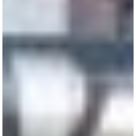
Croatia
Czechia
Estonia