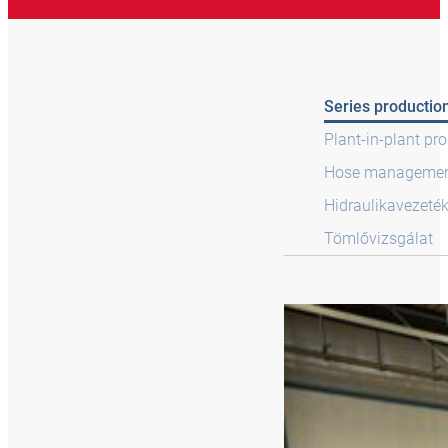
Series productio
Plant-in-plant pr
Hose manageme
Hidraulikavezeték
Tömlővizsgálat