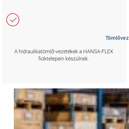
Tömlőveze
A hidraulikatömlő-vezetékek a HANSA-FLEX
fióktelepein készülnek.