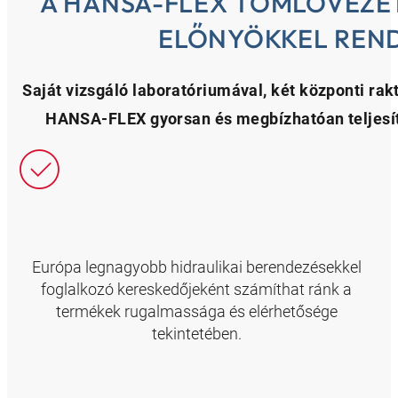
A HANSA-FLEX TÖMLŐVEZE
ELŐNYÖKKEL REN
Saját vizsgáló laboratóriumával, két központi rakt
HANSA-FLEX gyorsan és megbízhatóan teljesít
Európa legnagyobb hidraulikai berendezésekkel
foglalkozó kereskedőjeként számíthat ránk a
termékek rugalmassága és elérhetősége
tekintetében.