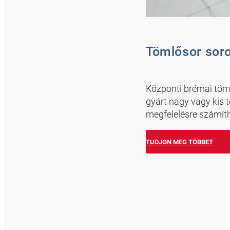
Tömlősor sor
Központi brémai töml
gyárt nagy vagy kis 
megfelelésre számíth
TUDJON MEG TÖBBET