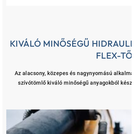
KIVÁLÓ MINŐSÉGŰ HIDRAUL
FLEX-TŐ
Az alacsony, közepes és nagynyomású alkalma
szívótömlő kiváló minőségű anyagokból készül,