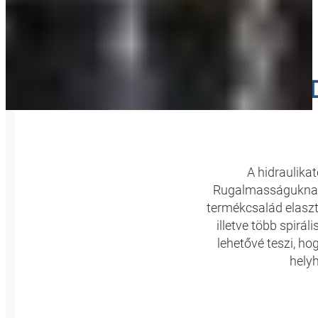
HI
A hidraulika
Rugalmasságuknak 
termékcsalád elaszt
illetve több spirá
lehetővé teszi, ho
hely