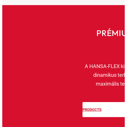
PRÉMI
A HANSA-FLEX kife
dinamikus terh
maximális te
PRODUCTS