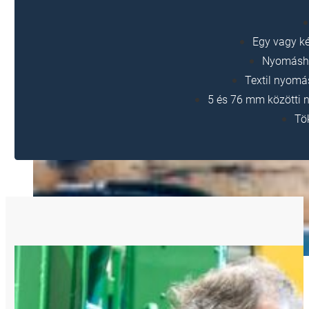
Egy vagy ké
Nyomáshor
Textil nyomá
5 és 76 mm közötti 
Tö