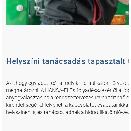
Helyszíni tanácsadás tapasztalt 
Azt, hogy egy adott célra melyik hidraulikatömlő-veze
meghatározni. A HANSA-FLEX folyadékszakértői átfog
anyagválasztás és a rendszertervezés révén történő o
kirendeltségénél felveheti a kapcsolatot csapatainkkal
helyszínen is, és tanácsot adnak a hidraulikatömlő-vez