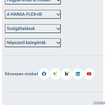
A HANSA-FLEX-ről
Szolgáltatások
Népszerű kategóriák
Kövessen minket
Impres