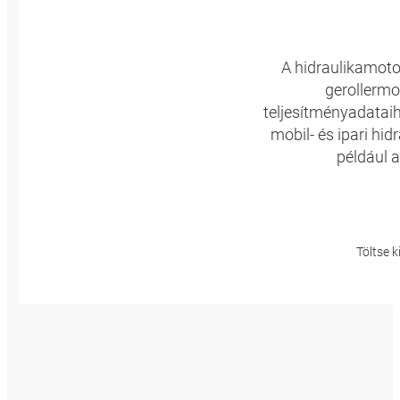
A hidraulikamotor
gerollermo
teljesítményadatai
mobil- és ipari hi
például a
Töltse k