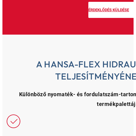
ÉRDEKLŐDÉS KÜLDÉSE
A HANSA-FLEX HIDRA
TELJESÍTMÉNYÉNE
Különböző nyomaték- és fordulatszám-tarto
termékpalettáj