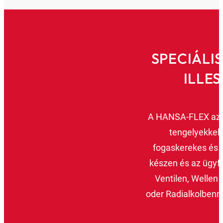
SPECIÁLI
ILLE
A HANSA-FLEX az Ön
tengelyekkel,
fogaskerekes és r
készen és az ügyfé
Ventilen, Wellen
oder Radialkolbenm