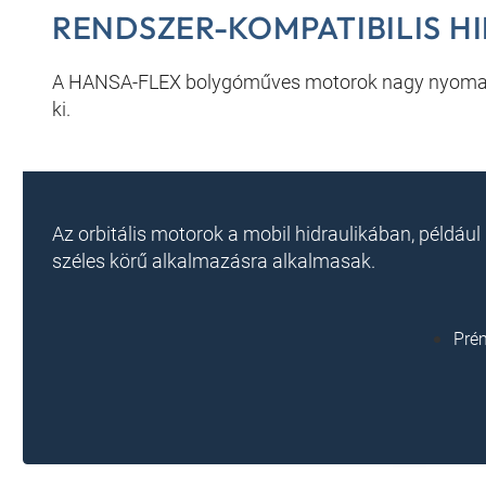
RENDSZER-KOMPATIBILIS 
A HANSA-FLEX bolygóműves motorok nagy nyomaté
ki.
Az orbitális motorok a mobil hidraulikában, péld
széles körű alkalmazásra alkalmasak.
Pré