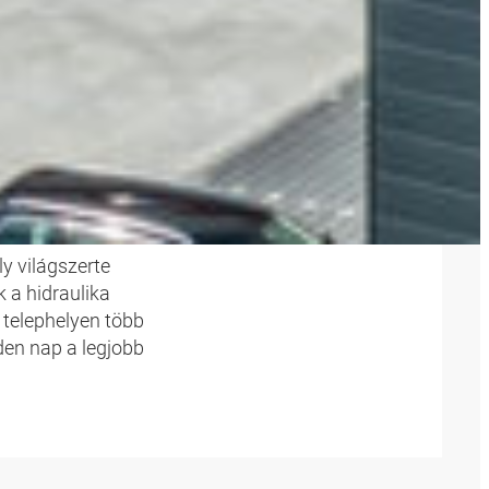
LEX
y világszerte
 a hidraulika
 telephelyen több
en nap a legjobb