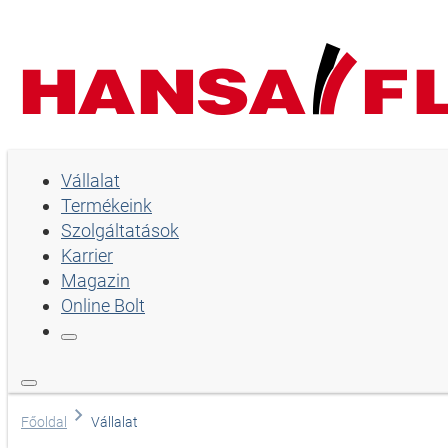
Vállalat
Vállalat
Termékeink
Termékeink
Szolgáltatások
Szolgáltatások
Karrier
Magazin
Karrier
Online Bolt
Magazin
Online Bolt
Nyelv
Főoldal
Vállalat
Angol