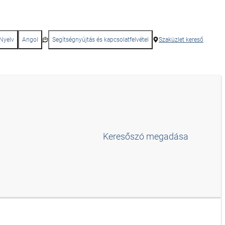
Nyelv
Angol
Segítségnyújtás és kapcsolatfelvétel
Szaküzlet kereső