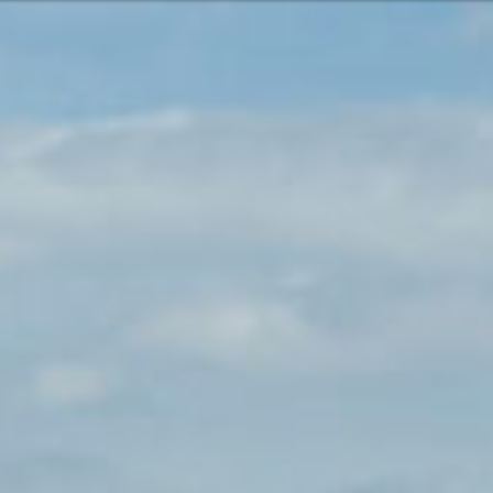
n kapcsolata velünk
Vagy ta
ish
lgáltatásainkkal és termékeinkkel
Vasárna
Vagy segítségre van szüksége?
Lépj
 a csendes-óceáni térség
Kap
0499
Segí
zolgálás
Ker
2 6600
merika
7:30 - 16:00