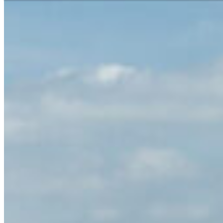
Segítségnyújtás és kapcsolatfelvétel
Szaküzlet kereső
Az Ön közvetle
Magyar
Engl
Európa
Kérdése van szo
kapcsolatban? 
Ázsia és
Telefon
+36 1 456
Afrika
Azonnali kis
+36 30 55
Észak-A
Hétfő - péntek