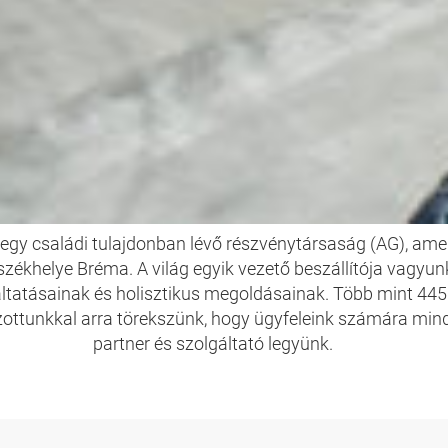
VAGYUNK A HANSA-F
y családi tulajdonban lévő részvénytársaság (AG), amel
székhelye Bréma. A világ egyik vezető beszállítója vagyunk
ltatásainak és holisztikus megoldásainak. Több mint 445
ottunkkal arra törekszünk, hogy ügyfeleink számára mind
partner és szolgáltató legyünk.