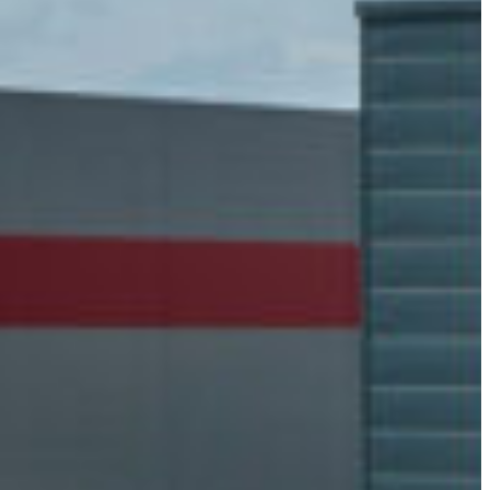
Slovenia
Spain
Swiss
Ukraine
United Kingdom