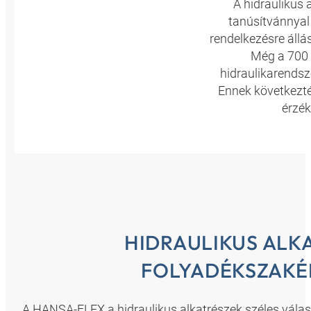
A hidraulikus
tanúsítvánnyal
rendelkezésre állá
Még a 700 
hidraulikarendsz
Ennek következté
érzék
HIDRAULIKUS ALK
FOLYADÉKSZAKÉ
A HANSA-FLEX a hidraulikus alkatrészek széles választ