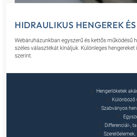
HIDRAULIKUS HENGEREK ÉS
Webáruházunkban egyszerű és kettős működésű hen
széles választékát kínáljuk. Különleges hengereket 
szerint.
Hengerlöketek aká
Különböző 
Szabványos heng
Egysz
Differenciál-, 
Szerelőelemek,