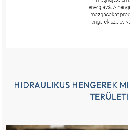
energiává. A heng
mozgásokat prod
hengerek széles v
HIDRAULIKUS HENGEREK M
TERÜLET