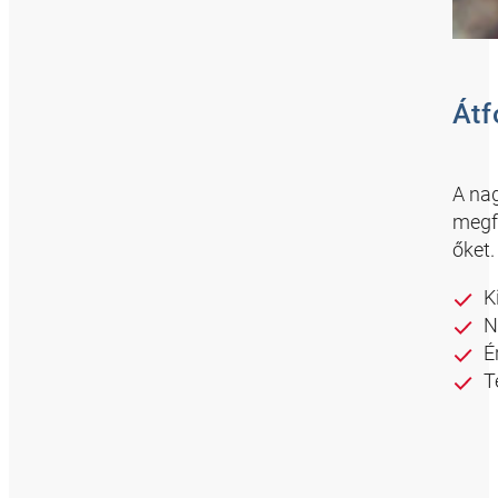
Átf
A na
megf
őket.
K
N
É
T