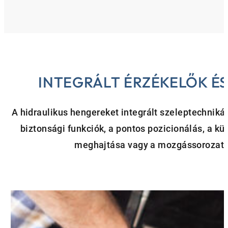
INTEGRÁLT ÉRZÉKELŐK É
A hidraulikus hengereket integrált szeleptechnikáv
biztonsági funkciók, a pontos pozicionálás, a
meghajtása vagy a mozgássorozato