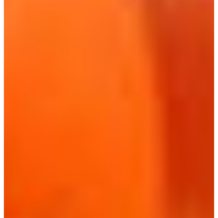
Croatia
Czechia
Estonia