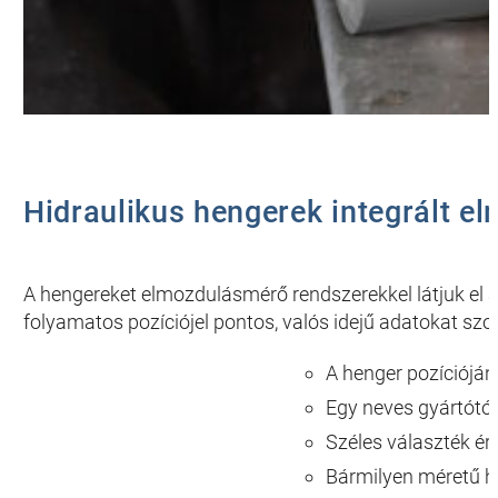
Hidraulikus hengerek integrált e
A hengereket elmozdulásmérő rendszerekkel látjuk el
folyamatos pozíciójel pontos, valós idejű adatokat szo
A henger pozícióján
Egy neves gyártótó
Széles választék érz
Bármilyen méretű h