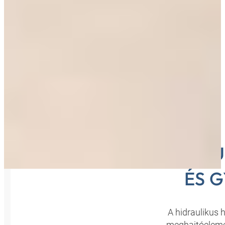
HIDRAU
ÉS 
A hidraulikus 
meghajtóelemei