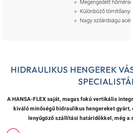
Megengedett hőmérsékle
Különböző tömítőanyag
Nagy szilárdságú acél 
HIDRAULIKUS HENGEREK VÁ
SPECIALIST
A HANSA-FLEX saját, magas fokú vertikális inte
kiváló minőségű hidraulikus hengereket gyárt, é
lenyűgöző szállítási határidőkkel, még a 