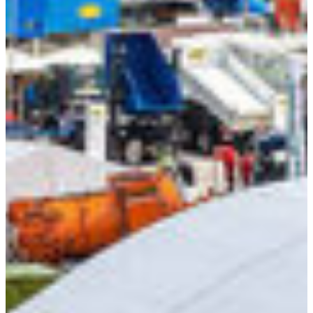
Croatia
Czechia
Estonia