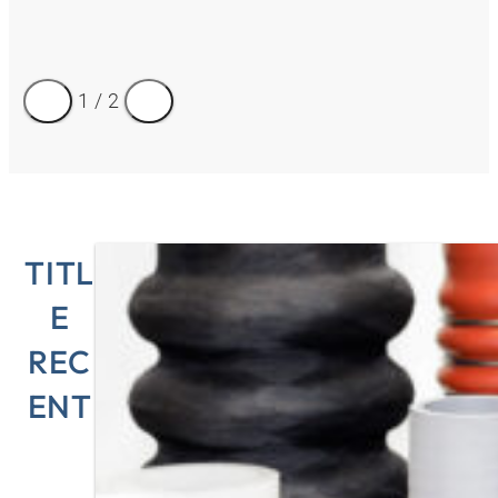
1
/
2
TITL
E
REC
ENT