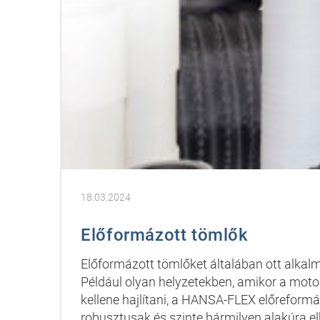
18.03.2024
Előformázott tömlők
Előformázott tömlőket általában ott alkal
Például olyan helyzetekben, amikor a mot
kellene hajlítani, a HANSA-FLEX előreform
robusztusak és szinte bármilyen alakúra el