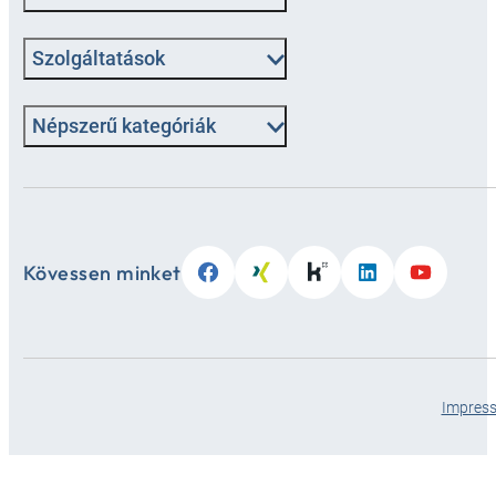
Szolgáltatások
Népszerű kategóriák
Kövessen minket
Impres