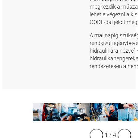
megkezdik a műszakj
lehet elvégezni a k
CODE-dal jelölt meg, 
A mai napig szükség
rendkívüli igénybevé
hidraulikára nézve”
hidraulikahengereke
rendszeresen a henni
1
/
4