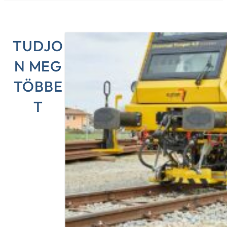
TUDJO
N MEG
TÖBBE
T