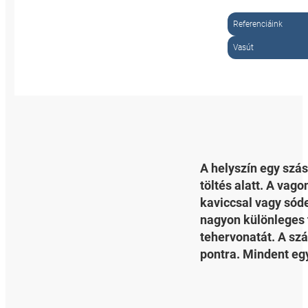
Referenciáink
Vasút
A helyszín egy szás
töltés alatt. A vag
kaviccsal vagy sóde
nagyon különleges 
tehervonatát. A szá
pontra. Mindent eg