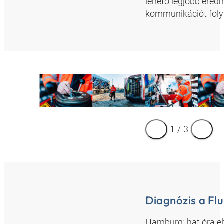
lehető legjobb ered
kommunikációt folyt
1
/
3
Diagnózis a Flu
Hamburg: hat óra elt