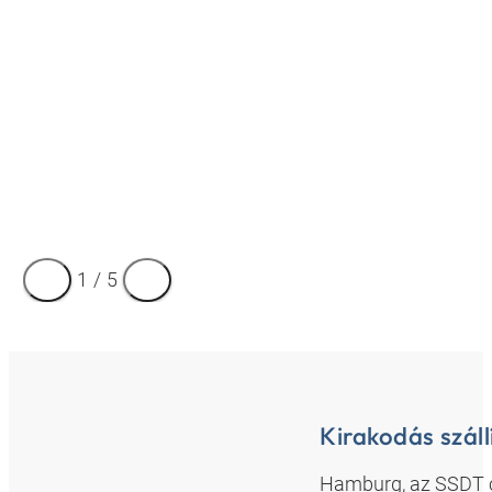
1
/
5
Kirakodás szál
Hamburg, az SSDT c