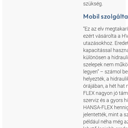
szükség.
Mobil szolgálta
“Ez az elv megtakar
ezért vásárolta a H
utazásokhoz. Eredet
kapacitással haszná
különösen a hidrauli
szelepek nem működt
legyen” – számol b
helyezték, a hidrau
órájában, a hét hat
FLEX nagyon jó támo
szerviz és a gyors 
HANSA-FLEX hennigsd
jelentették, mint a 
például néha még az 