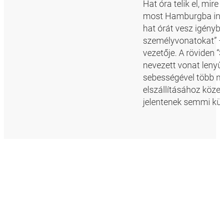
Hat óra telik el, mi
most Hamburgba indu
hat órát vesz igényb
személyvonatokat” 
vezetője. A röviden 
nevezett vonat len
sebességével több m
elszállításához köz
jelentenek semmi k