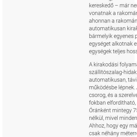
kereskedő – már nem
vonatnak a rakomán
ahonnan a rakományt
automatikusan kirak
bármelyik egyenes 
egységet alkotnak e
egységek teljes hoss
A kirakodási folya
szállítószalag-hidak
automatikusan, távi
működésbe lépnek. A
csorog, és a szerelv
fokban elfordítható,
Óránként mintegy 75
nélkül, mivel minden
Ahhoz, hogy egy más
csak néhány méterrel