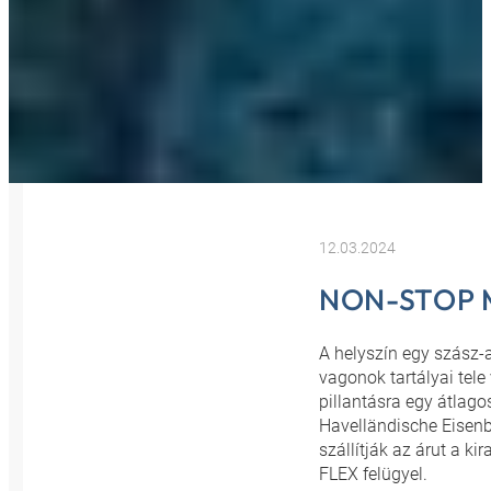
12.03.2024
NON-STOP
A helyszín egy szász-a
vagonok tartályai tel
pillantásra egy átlago
Havelländische Eisenb
szállítják az árut a k
FLEX felügyel.