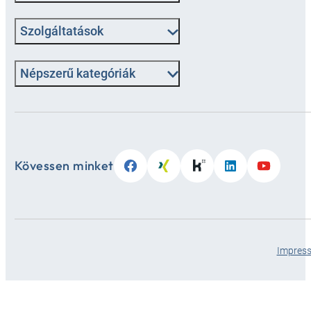
Szolgáltatások
Népszerű kategóriák
Kövessen minket
Impres