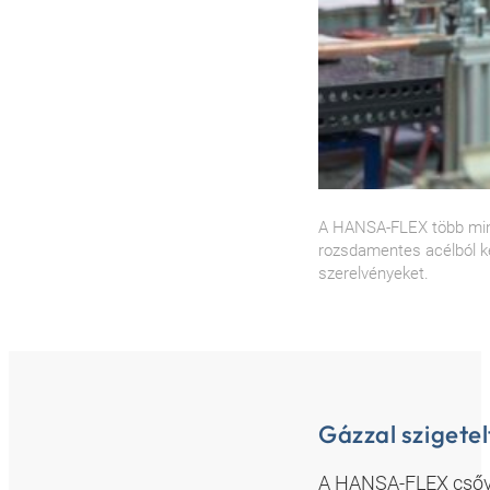
A HANSA-FLEX több mint 
rozsdamentes acélból ké
szerelvényeket.
Gázzal szigetel
A HANSA-FLEX csőve