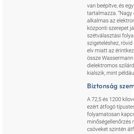
van beépítve, és eg
tartalmazza. “Nagy 
alkalmas az elektr
központi szerepet j
szétválasztási foly
szigeteléshez, rövid 
elv miatt az érintk
össze Wassermann a
dielektromos szilárd
kialszik, mint példá
Biztonság szem
A 72,5 és 1200 kilo
ezért átfogó típust
folyamatosan kapcsol
minőségellenőrzés m
csöveket szintén át