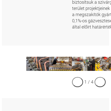
biztosítsuk a sziv
terület projektjein
a megszakítók gyárt
0,1%-os gázvesztes
által előírt határért
1
/
4