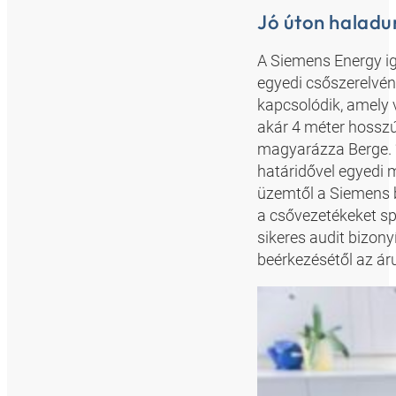
Jó úton haladu
A Siemens Energy ig
egyedi csőszerelvé
kapcsolódik, amely 
akár 4 méter hosszú 
magyarázza Berge. “
határidővel egyedi 
üzemtől a Siemens b
a csővezetékeket sp
sikeres audit bizon
beérkezésétől az áru