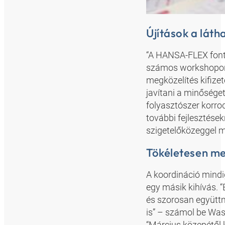
Újítások a láth
“A HANSA-FLEX fontos
számos workshopon t
megközelítés kifize
javítani a minősége
folyasztószer korrod
további fejlesztések
szigetelőközeggel 
Tökéletesen m
A koordináció mindig
egy másik kihívás. 
és szorosan együtt
is” – számol be Was
“Március közepétől 