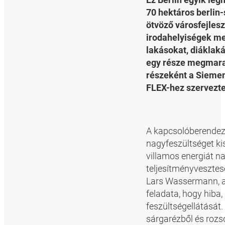
70 hektáros berlin-
ötvöző városfejlesz
irodahelyiségek me
lakásokat, diáklak
egy része megmarad
részeként a Sieme
FLEX-hez szervezte
A kapcsolóberendez
nagyfeszültséget kis
villamos energiát n
teljesítményvesztes
Lars Wassermann, a
feladata, hogy hiba,
feszültségellátását
sárgarézből és roz