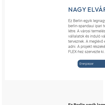
NAGY ELVÁ
Ez Berlin egyik legna
berlin-spandaui ipari 
létre. A városi termel
vállalatok és induló 
terveznek. A meglévő 
adni. A projekt része
FLEX-hez szervezte ki.
Energiaipar
Ez Berlin egyik le