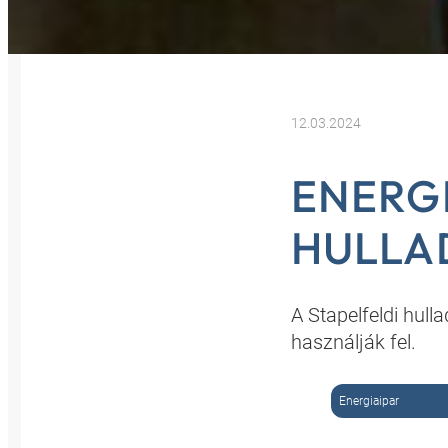
12.03.2024
ENERG
HULLA
A Stapelfeldi hull
használják fel.
Energiaipar