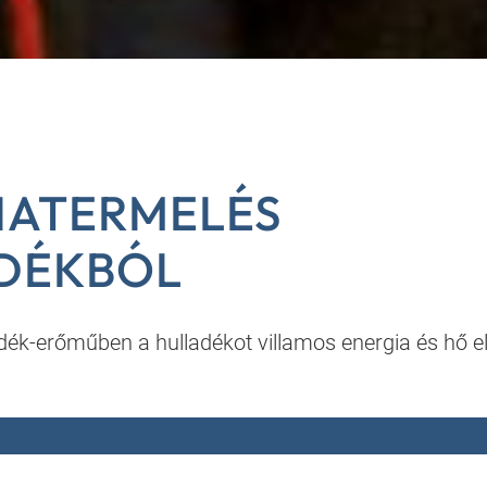
IATERMELÉS
DÉKBÓL
adék-erőműben a hulladékot villamos energia és hő el