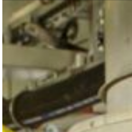
Segítségnyújtás és kapcsolatfelvétel
Szaküzlet kereső
Az Ön közvetle
Magyar
Engl
Európa
Kérdése van szo
kapcsolatban? 
Ázsia és
Telefon
+36 1 456
Afrika
Azonnali kis
+36 30 55
Észak-A
Hétfő - péntek