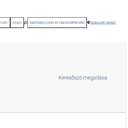
Nyelv
Angol
Segítségnyújtás és kapcsolatfelvétel
Szaküzlet kereső