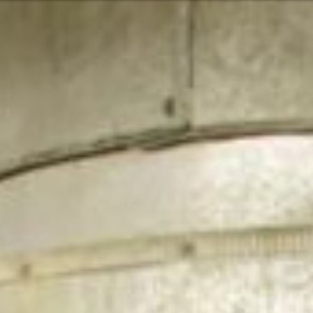
n kapcsolata velünk
Vagy ta
ish
lgáltatásainkkal és termékeinkkel
Vasárna
Vagy segítségre van szüksége?
Lépj
 a csendes-óceáni térség
Kap
0499
Segí
zolgálás
Ker
2 6600
merika
7:30 - 16:00