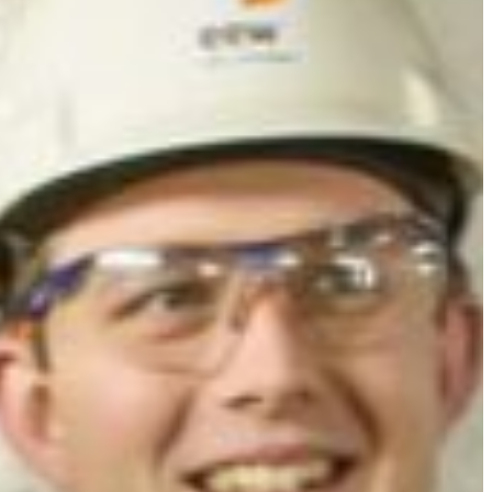
Slovenia
Spain
Swiss
Ukraine
United Kingdom