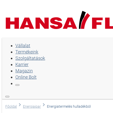
Vállalat
Vállalat
Termékeink
Termékeink
Szolgáltatások
Szolgáltatások
Karrier
Magazin
Karrier
Online Bolt
Magazin
Online Bolt
Nyelv
Főoldal
Energiaipar
Energiatermelés hulladékból
Angol