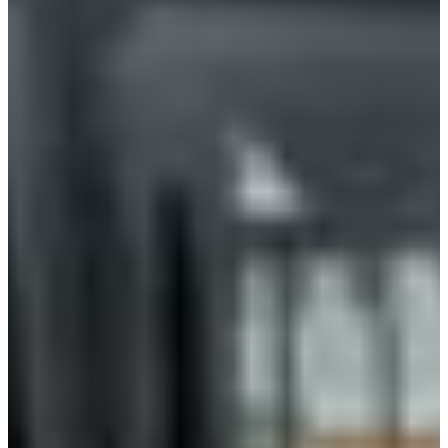
Croatia
Czechia
Estonia