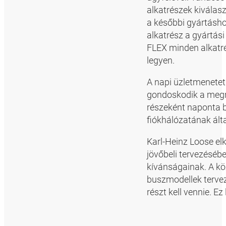
alkatrészek kiválaszt
a későbbi gyártásho
alkatrész a gyártási
FLEX minden alkatré
legyen.
A napi üzletmenetet
gondoskodik a megr
részeként naponta 
fiókhálózatának ált
Karl-Heinz Loose el
jövőbeli tervezésébe
kívánságainak. A kö
buszmodellek terve
részt kell vennie. E