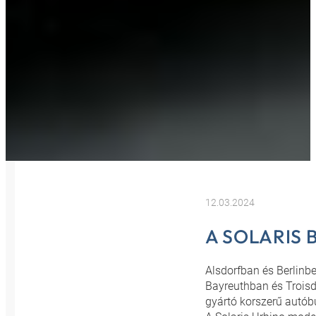
12.03.2024
A SOLARIS
Alsdorfban és Berlinb
Bayreuthban és Trois
gyártó korszerű autób