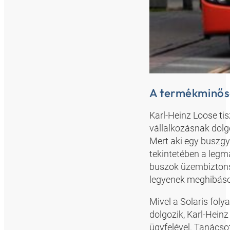
A termékminős
Karl-Heinz Loose ti
vállalkozásnak dolgo
Mert aki egy buszgy
tekintetében a legm
buszok üzembiztonsá
legyenek meghibásod
Mivel a Solaris fol
dolgozik, Karl-Hein
ügyfelével. Tanácso