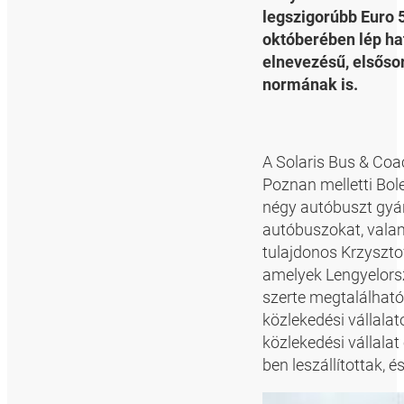
legszigorúbb Euro 
októberében lép ha
elnevezésű, elsőso
normának is.
A Solaris Bus & Coa
Poznan melletti Bol
négy autóbuszt gyárt
autóbuszokat, valam
tulajdonos Krzysztof
amelyek Lengyelors
szerte megtalálható
közlekedési vállala
közlekedési vállala
ben leszállítottak, 