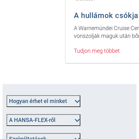
A hullámok csókja
A Warnemündei Cruise Cen
vonszolják maguk után bőrö
Tudjon meg többet
Hogyan érhet el minket
A HANSA-FLEX-ről
Szolgáltatások