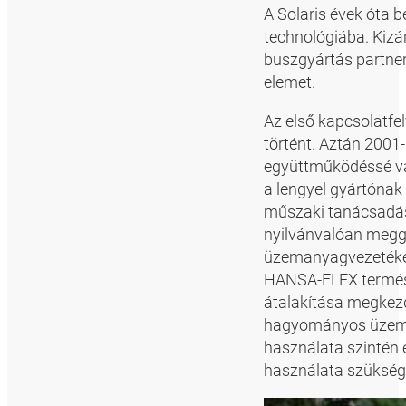
A Solaris évek óta b
technológiába. Kizá
buszgyártás partne
elemet.
Az első kapcsolatfel
történt. Aztán 2001
együttműködéssé vál
a lengyel gyártónak
műszaki tanácsadást
nyilvánvalóan meggy
üzemanyagvezetékei
HANSA-FLEX természe
átalakítása megkez
hagyományos üzema
használata szintén é
használata szüksége