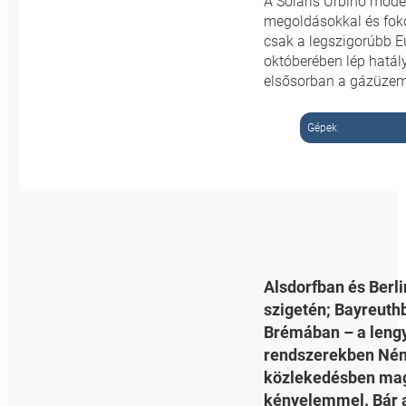
A Solaris Urbino mode
megoldásokkal és foko
csak a legszigorúbb E
októberében lép hatál
elsősorban a gázüzemű
Gépek
Alsdorfban és Ber
szigetén; Bayreuth
Brémában – a lengy
rendszerekben Néme
közlekedésben maga
kényelemmel. Bár a