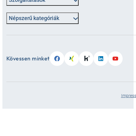
Népszerű kategóriák
Kövessen minket
Impres