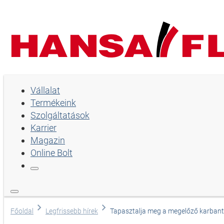
Vállalat
Vállalat
Termékeink
Termékeink
Szolgáltatások
Szolgáltatások
Karrier
Magazin
Karrier
Online Bolt
Magazin
Online Bolt
Nyelv
Főoldal
Legfrissebb hírek
Tapasztalja meg a megelőző karbantar
Angol