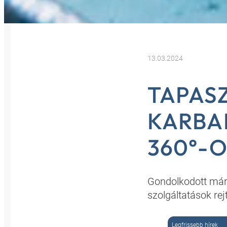
13.03.2024
TAPAS
KARBA
360°-O
Gondolkodott már 
szolgáltatások re
Legfrissebb hírek