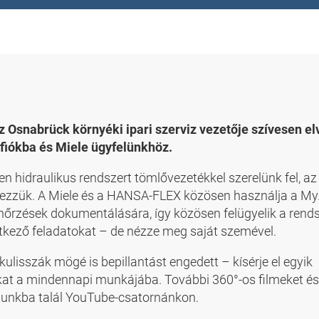
z Osnabrück környéki ipari szerviz vezetője szívesen el
y fiókba és Miele ügyfelünkhöz.
en hidraulikus rendszert tömlővezetékkel szerelünk fel, a
végezzük. A Miele és a HANSA-FLEX közösen használja a 
lenőrzések dokumentálására, így közösen felügyelik a rend
tkező feladatokat – de nézze meg saját szemével.
kulisszák mögé is bepillantást engedett – kísérje el egyik
at a mindennapi munkájába. További 360°-os filmeket és
atunkba talál YouTube-csatornánkon.