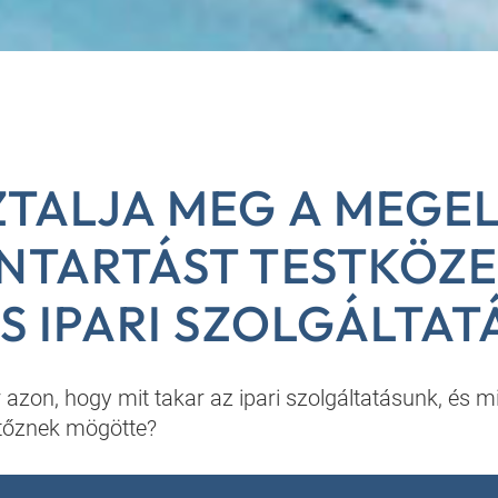
ZTALJA MEG A MEGE
NTARTÁST TESTKÖZE
S IPARI SZOLGÁLTAT
azon, hogy mit takar az ipari szolgáltatásunk, és m
jtőznek mögötte?