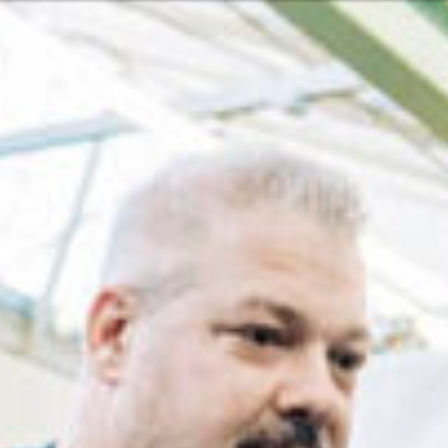
n kapcsolata velünk
Vagy ta
ish
lgáltatásainkkal és termékeinkkel
Vasárna
Vagy segítségre van szüksége?
Lépj
 a csendes-óceáni térség
Kap
0499
Segí
zolgálás
Ker
2 6600
merika
7:30 - 16:00