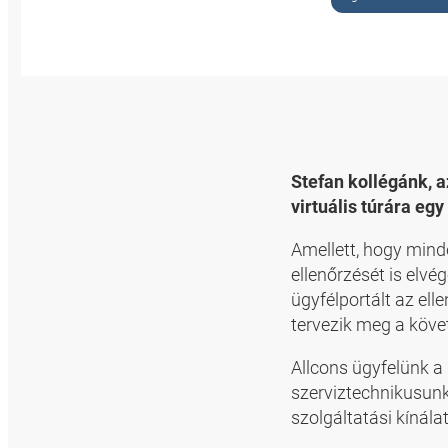
Stefan kollégánk, a
virtuális túrára eg
Amellett, hogy mind
ellenőrzését is el
ügyfélportált az el
tervezik meg a köve
Allcons ügyfelünk a 
szerviztechnikusunk
szolgáltatási kínál