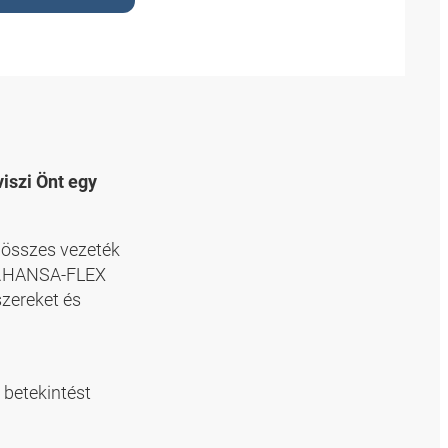
viszi Önt egy
z összes vezeték
My.HANSA-FLEX
szereket és
 betekintést