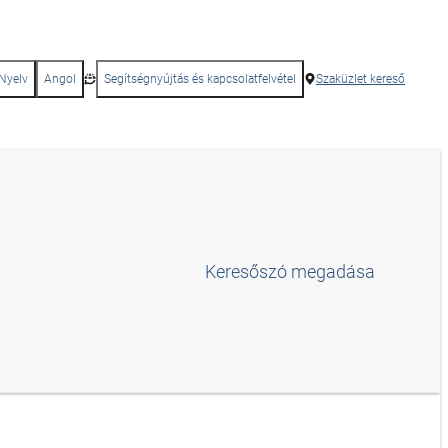
Nyelv
Angol
Segítségnyújtás és kapcsolatfelvétel
Szaküzlet kereső