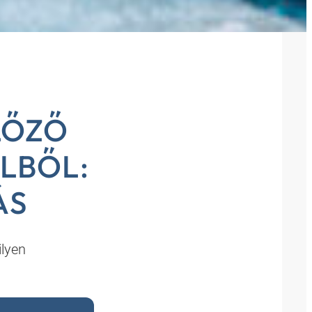
LŐZŐ
LBŐL:
ÁS
ilyen