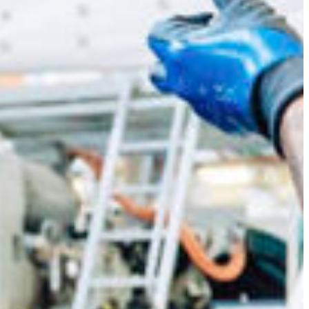
Slovenia
Spain
Swiss
Ukraine
United Kingdom