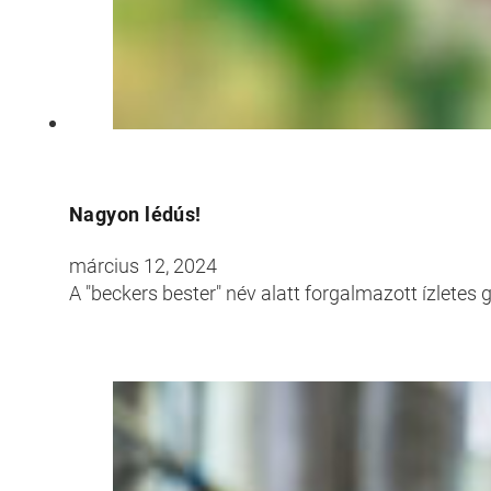
Croatia
Czechia
Estonia
Nagyon lédús!
március 12, 2024
A "beckers bester" név alatt forgalmazott ízlete