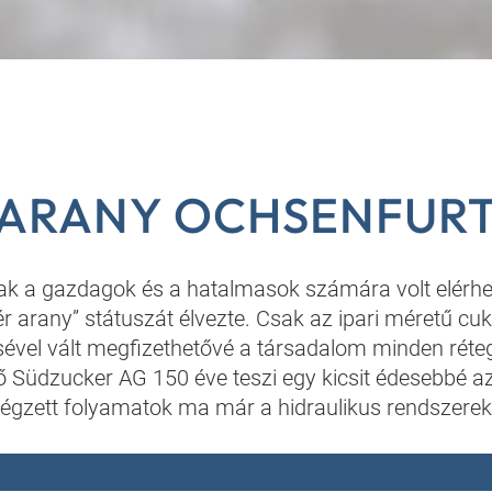
 ARANY OCHSENFUR
ak a gazdagok és a hatalmasok számára volt elérhet
r arany” státuszát élvezte. Csak az ipari méretű cu
ével vált megfizethetővé a társadalom minden réte
ő Südzucker AG 150 éve teszi egy kicsit édesebbé az
égzett folyamatok ma már a hidraulikus rendszerek 