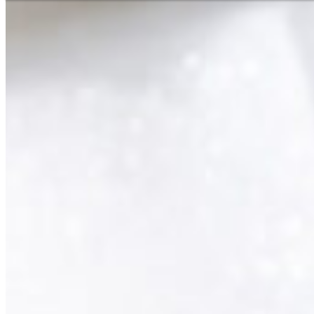
Segítségnyújtás és kapcsolatfelvétel
Szaküzlet kereső
Az Ön közvetle
Magyar
Engl
Európa
Kérdése van szo
kapcsolatban? 
Ázsia és
Telefon
+36 1 456
Afrika
Azonnali kis
+36 30 55
Észak-A
Hétfő - péntek