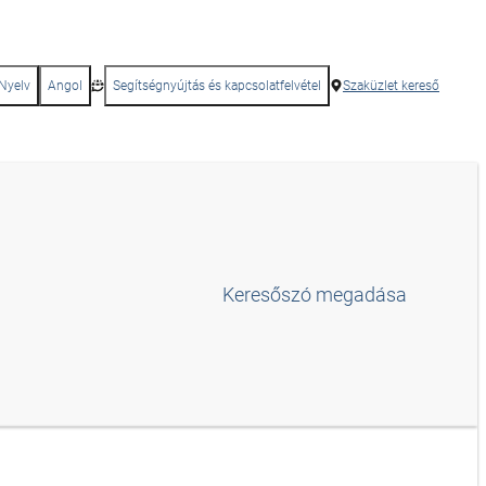
Nyelv
Angol
Segítségnyújtás és kapcsolatfelvétel
Szaküzlet kereső