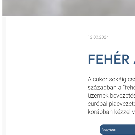
12.03.2024
FEHÉR
A cukor sokáig cs
században a “fehé
üzemek bevezetés
európai piacvezet
korábban kézzel v
Vegyipar