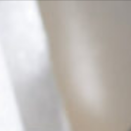
n kapcsolata velünk
Vagy ta
ish
lgáltatásainkkal és termékeinkkel
Vasárna
Vagy segítségre van szüksége?
Lépj
 a csendes-óceáni térség
Kap
0499
Segí
zolgálás
Ker
2 6600
merika
7:30 - 16:00