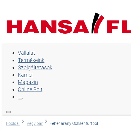
Vállalat
Vállalat
Termékeink
Termékeink
Szolgáltatások
Szolgáltatások
Karrier
Magazin
Karrier
Online Bolt
Magazin
Online Bolt
Nyelv
Főoldal
Vegyipar
Fehér arany Ochsenfurtból
Angol