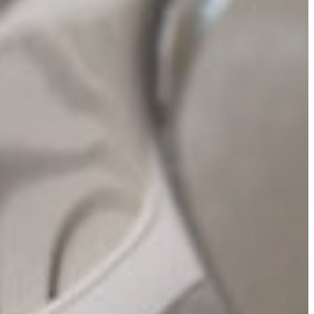
Slovenia
Spain
Swiss
Ukraine
United Kingdom