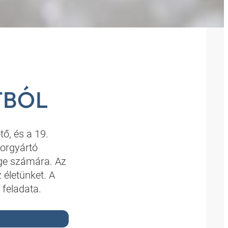
TBÓL
ő, és a 19.
korgyártó
ge számára. Az
 életünket. A
feladata.