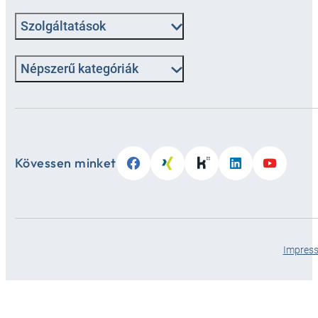
Szolgáltatások
Népszerű kategóriák
Kövessen minket
Impres