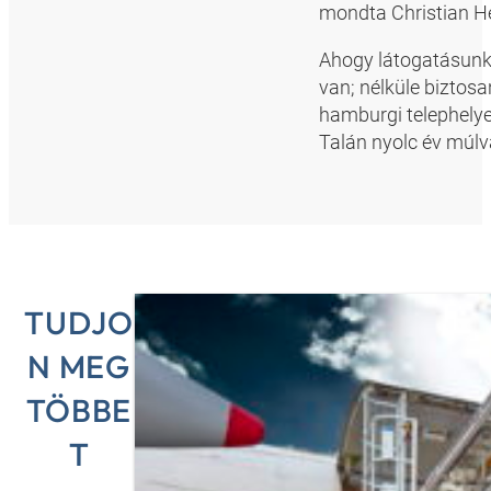
mondta Christian He
Ahogy látogatásunk 
van; nélküle biztosa
hamburgi telephelye
Talán nyolc év múlv
TUDJO
N MEG
TÖBBE
T