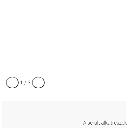
1
/
3
A sérült alkatrésze