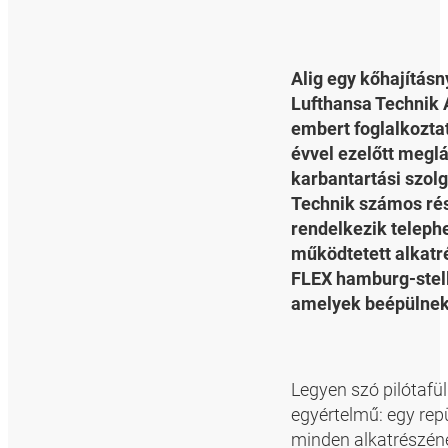
Alig egy kőhajításn
Lufthansa Technik 
embert foglalkozta
évvel ezelőtt meglá
karbantartási szolg
Technik számos ré
rendelkezik telep
működtetett alkatré
FLEX hamburg-stelli
amelyek beépülnek
Legyen szó pilótafü
egyértelmű: egy repü
minden alkatrészéne