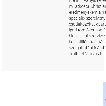
mérik – vagyis telj
nyilatkozta Christi
eredményeként a ha
speciális szerelvén
csatlakozókat gyárt
ipari tömlőket, tömít
hidraulikai szerviz
beszállítók számát 
szolgáltatáskínálatá
árulta el Markus R.