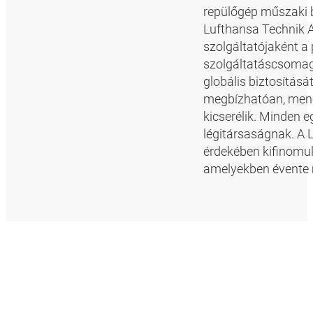
repülőgép műszaki 
Lufthansa Technik AG
szolgáltatójaként a 
szolgáltatáscsomagj
globális biztosítás
megbízhatóan, menet
kicserélik. Minden e
légitársaságnak. A 
érdekében kifinomul
amelyekben évente m