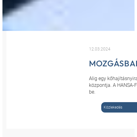
12.03.2024
MOZGÁSBAN
Alig egy kőhajításnyi
központja. A HANSA-FL
be.
Közlekedés