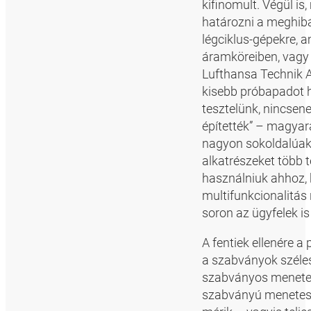
kifinomult. Végül is
határozni a meghibá
légciklus-gépekre, 
áramköreiben, vagy 
Lufthansa Technik A
kisebb próbapadot h
tesztelünk, nincse
építették” – magyar
nagyon sokoldalúak
alkatrészeket több t
használniuk ahhoz, 
multifunkcionalitás
soron az ügyfelek is
A fentiek ellenére 
a szabványok széles
szabványos menetes
szabványú menetes 